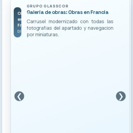
GRUPO GLASSCOR
Galeria de obras: Obras en Francia
Obras
en
Carrusel modernizado con todas las
Francia
fotografias del apartado y navegacion
blank
por miniaturas.
❮
❯