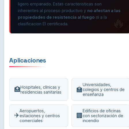
ligero empanado. Estas caracteristicas son
inherentes al proceso productivo y
no afectan a las
propiedades de resistencia al fuego
ni a la
clasificacion EI certificada.
Aplicaciones
Universidades,
Hospitales, clínicas y
🏥
🏫
colegios y centros de
residencias sanitarias
enseñanza
Aeropuertos,
Edificios de oficinas
✈️
🏢
estaciones y centros
con sectorización de
comerciales
incendio