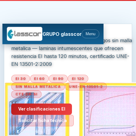
Inicio
›
Vidrios de Fuego
›
FIRESWISS
VIDRIOS CORTAFUEGOS (EI) · GRUPO GLASSCOR
FIRESWISS
Vidrio Cortafuegos EI
GRUPO glasscor
Menu
Vidrio laminado transparente cortafuegos sin malla
metalica — laminas intumescentes que ofrecen
resistencia EI hasta 120 minutos, certificado UNE-
EN 13501-2:2009
EI 30
EI 60
EI 90
EI 120
SIN MALLA METALICA
UNE-EN 13501-2
CTE DB-SI
Ver clasificaciones EI
Solicitar ficha técnica
⬆ Compartir