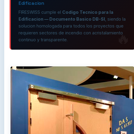
Edificacion
FIRESWISS cumple el
Codigo Tecnico para la
Edificacion — Documento Basico DB-SI
, siendo la
solucion homologada para todos los proyectos que
requieren sectores de incendio con acristalamiento
continuo y transparente.