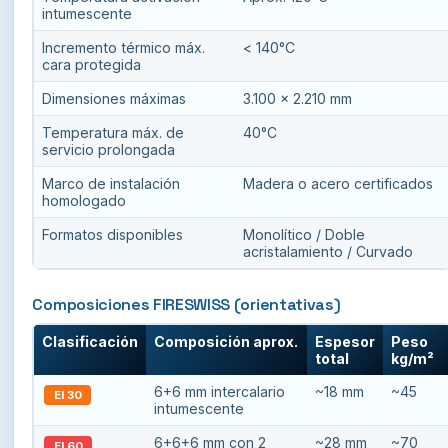
intumescente
Incremento térmico máx.
< 140°C
cara protegida
Dimensiones máximas
3.100 × 2.210 mm
Temperatura máx. de
40°C
servicio prolongada
Marco de instalación
Madera o acero certificados
homologado
Formatos disponibles
Monolítico / Doble
acristalamiento / Curvado
Composiciones FIRESWISS (orientativas)
Clasificación
Composición aprox.
Espesor
Peso
total
kg/m²
6+6 mm intercalario
~18 mm
~45
EI 30
intumescente
6+6+6 mm con 2
~28 mm
~70
EI 60