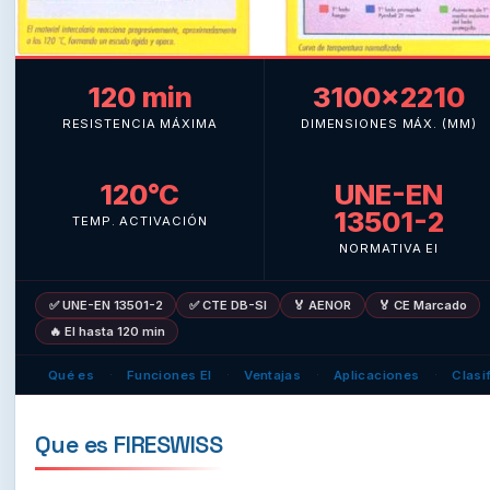
120 min
3100×2210
RESISTENCIA MÁXIMA
DIMENSIONES MÁX. (MM)
120°C
UNE-EN
13501-2
TEMP. ACTIVACIÓN
NORMATIVA EI
✅ UNE-EN 13501-2
✅ CTE DB-SI
🏅 AENOR
🏅 CE Marcado
🔥 EI hasta 120 min
Qué es
Funciones EI
Ventajas
Aplicaciones
Clasi
·
·
·
·
Que es FIRESWISS