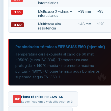
intercalarios
Multicapa 3 vidrios +
~38 mm
~95
EI 90
intercalarios
Multicapa alta
~48 mm
~120
EI 120
resistencia
Propiedades térmicas FIRESWISS EI60 (ejemplo)
Temperatura cara expuesta al cabo de 60 min:
~950°C (curva ISO 834) · Temperatura cara
protegida: < 140°C media · Incremento máximo
puntual: < 180°C · Choque térmico agua bomberos:
superado según EN 1363-1
Ficha técnica FIRESWISS
PDF
Especificaciones y clasificaciones EI