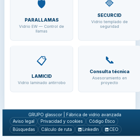
🔷
🛡️
SECURCID
PARALLAMAS
Vidrio templado de
Vidrio EW — Control de
seguridad
llamas
📞
📋
Consulta técnica
LAMICID
Asesoramiento en
Vidrio laminado antirrobo
proyecto
GRUPO glasscor | Fábrica de vidrio avanzada
Aviso legal
Privacidad y cookies
Código Ético
Búsquedas
Cálculo de ruta
LinkedIn
CEO