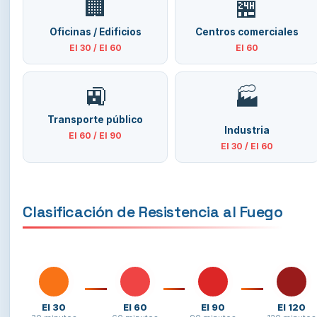
🏢
🏪
Oficinas / Edificios
Centros comerciales
EI 30 / EI 60
EI 60
🚉
🏭
Transporte público
Industria
EI 60 / EI 90
EI 30 / EI 60
Clasificación de Resistencia al Fuego
EI 30
EI 60
EI 90
EI 120