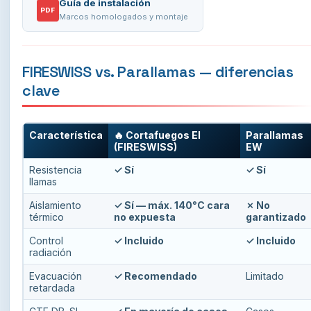
Guía de instalación
PDF
Marcos homologados y montaje
FIRESWISS vs. Parallamas — diferencias
clave
Característica
🔥 Cortafuegos EI
Parallamas
(FIRESWISS)
EW
Resistencia
✓ Sí
✓ Sí
llamas
Aislamiento
✓ Sí — máx. 140°C cara
✗ No
térmico
no expuesta
garantizado
Control
✓ Incluido
✓ Incluido
radiación
Evacuación
✓ Recomendado
Limitado
retardada