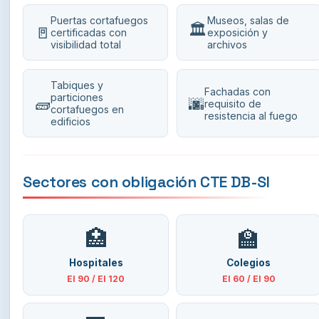
Puertas cortafuegos
Museos, salas de
🏛️
🚪
certificadas con
exposición y
visibilidad total
archivos
Tabiques y
Fachadas con
particiones
🧱
🌆
requisito de
cortafuegos en
resistencia al fuego
edificios
Sectores con obligación CTE DB-SI
🏥
🏫
Hospitales
Colegios
EI 90 / EI 120
EI 60 / EI 90