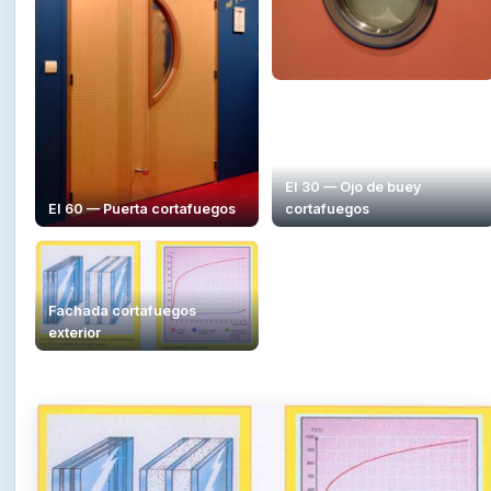
EI 30 — Ojo de buey
EI 60 — Puerta cortafuegos
cortafuegos
Fachada cortafuegos
exterior