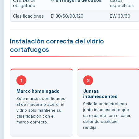
CTE DB-SI
✓ En mayoría de casos
Casos
obligatorio
específicos
Clasificaciones
EI 30/60/90/120
EW 30/60
Instalación correcta del vidrio
cortafuegos
1
2
Marco homologado
Juntas
intumescentes
Solo marcos certificados
Sellado perimetral con
EI de madera o acero. El
junta intumescente que
vidrio solo mantiene su
se expande con el calor,
clasificación con el
sellando cualquier
marco correcto.
rendija.