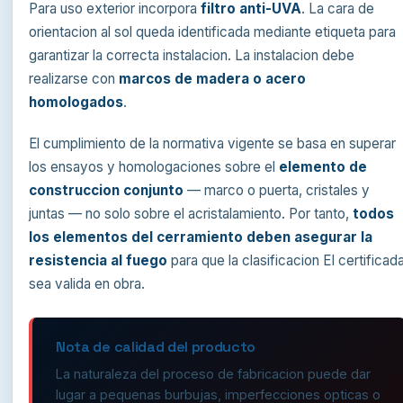
Para uso exterior incorpora
filtro anti-UVA
. La cara de
orientacion al sol queda identificada mediante etiqueta para
garantizar la correcta instalacion. La instalacion debe
realizarse con
marcos de madera o acero
homologados
.
El cumplimiento de la normativa vigente se basa en superar
los ensayos y homologaciones sobre el
elemento de
construccion conjunto
— marco o puerta, cristales y
juntas — no solo sobre el acristalamiento. Por tanto,
todos
los elementos del cerramiento deben asegurar la
resistencia al fuego
para que la clasificacion EI certificad
sea valida en obra.
Nota de calidad del producto
La naturaleza del proceso de fabricacion puede dar
lugar a pequenas burbujas, imperfecciones opticas o