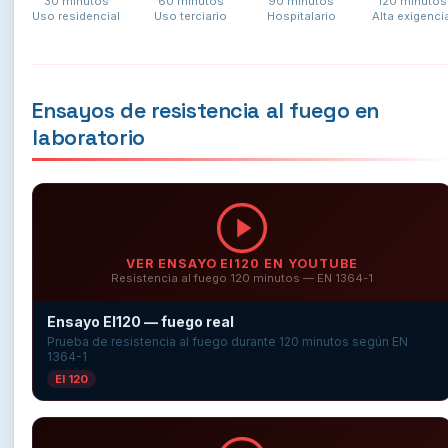
30 minutos
60 minutos
90 minutos
120 minutos
Uso residencial
Uso terciario
Hospitalario
Alta exigenci
Ensayos de resistencia al fuego en
laboratorio
VER ENSAYO EI120 EN YOUTUBE
Resistencia al fuego 120 minutos — EN 1364-1
Ensayo EI120 — fuego real
Prueba de resistencia al fuego durante 120 minutos según EN
1364-1
EI 120