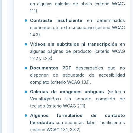
en algunas galerías de obras (criterio WCAG
1.1.1).
Contraste insuficiente
en determinados
elementos de texto secundario (criterio WCAG
1.4.3).
Vídeos sin subtítulos ni transcripción
en
algunas páginas de producto (criterio WCAG
1.2.2 y 1.2.3).
Documentos PDF
descargables que no
disponen de etiquetado de accesibilidad
completo (criterio WCAG 1.3.1).
Galerías de imágenes antiguas
(sistema
VisualLightBox) sin soporte completo de
teclado (criterio WCAG 2.1.1).
Algunos formularios de contacto
heredados
con etiquetas `label` insuficientes
(criterio WCAG 1.3.1, 3.3.2).