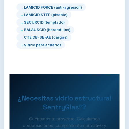
trabajo y la complejidad de la composición.
LAMICID FORCE (anti-agresión)
Para proyectos de obra o pedidos con
LAMICID STEP (pisable)
plazos críticos, consúltenos y ajustaremos la
SECURCID (templado)
planificación.
BALAUSCID (barandillas)
CTE DB-SE-AE (cargas)
Vidrio para acuarios
¿Necesitas vidrio estructural
SentryGlas®?
Cuéntanos tu proyecto. Calculamos
composiciones, cumplimiento normativo y