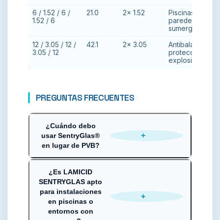
6 / 1.52 / 6 /
21.0
2× 1.52
Piscinas y
1.52 / 6
paredes
sumergidas
12 / 3.05 / 12 /
42.1
2× 3.05
Antibalas,
3.05 / 12
protección
explosiva
PREGUNTAS FRECUENTES
¿Cuándo debo
+
usar SentryGlas®
en lugar de PVB?
Cuando el vidrio deba soportar cargas
¿Es LAMICID
estructurales elevadas —fachadas con
SENTRYGLAS apto
bordes expuestos, barandillas sin perfil
para instalaciones
inferior, cubiertas horizontales o paredes de
+
en piscinas o
piscina— o cuando se requiera máxima
entornos con
retención ante impacto o explosión. Para