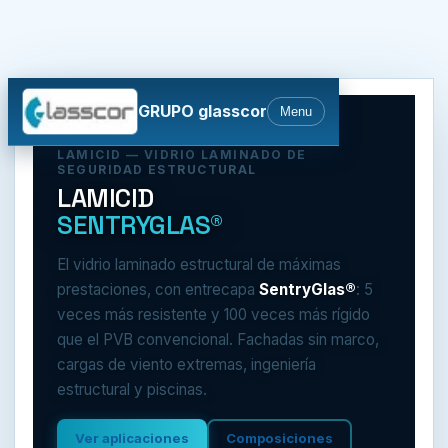
GRUPO glasscor
Menu
LAMICID — VIDRIO LAMINADO DE
SEGURIDAD ESTRUCTURAL
LAMICID
SENTRYGLAS®
El vidrio laminado estructural de máximas
prestaciones, con entrecapa
SentryGlas®
: 5
veces más resistente y 100 veces más rígido
que el PVB convencional. Fachadas sin marco,
cargas de viento extremas, ingeniería
estructural y piscinas.
Ver aplicaciones
Composiciones