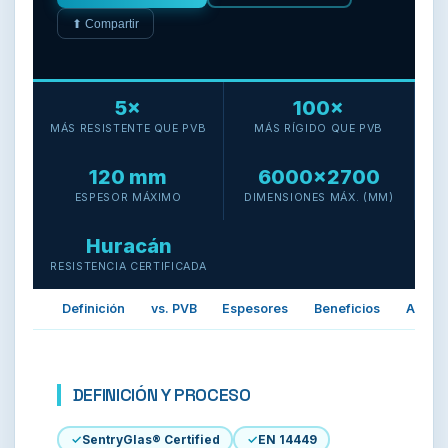
⬆ Compartir
5×
100×
MÁS RESISTENTE QUE PVB
MÁS RÍGIDO QUE PVB
120 mm
6000×2700
ESPESOR MÁXIMO
DIMENSIONES MÁX. (MM)
Huracán
RESISTENCIA CERTIFICADA
Definición
vs. PVB
Espesores
Beneficios
Aplica
DEFINICIÓN Y PROCESO
SentryGlas® Certified
EN 14449