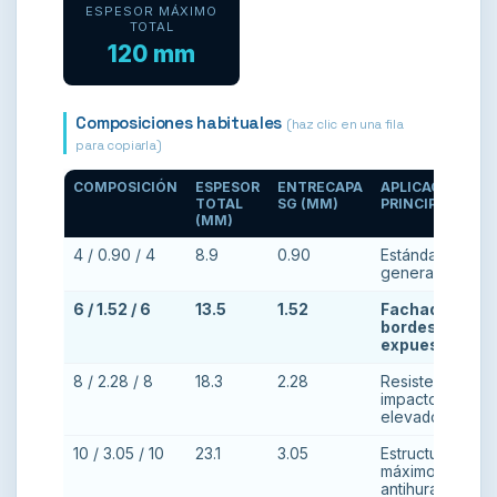
ESPESOR MÁXIMO
TOTAL
120 mm
Composiciones habituales
(haz clic en una fila
para copiarla)
COMPOSICIÓN
ESPESOR
ENTRECAPA
APLICACIÓN
TOTAL
SG (MM)
PRINCIPAL
(MM)
4 / 0.90 / 4
8.9
0.90
Estándar, uso
general
6 / 1.52 / 6
13.5
1.52
Fachadas con
bordes
expuestos
8 / 2.28 / 8
18.3
2.28
Resistencia a
impactos
elevados
10 / 3.05 / 10
23.1
3.05
Estructural
máximo,
antihuracanado