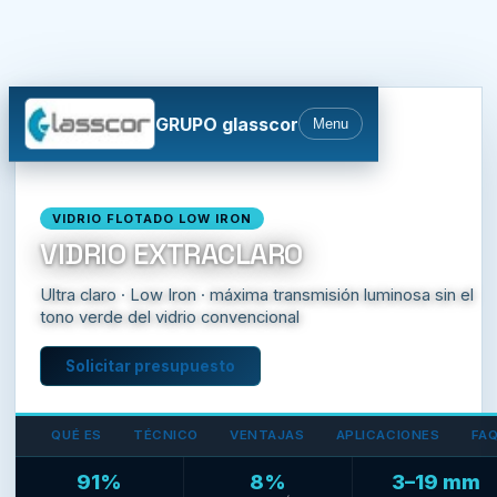
GRUPO glasscor
Menu
Inicio
›
Productos
›
Visión
›
Vidrio Extraclaro
VIDRIO FLOTADO LOW IRON
VIDRIO EXTRACLARO
Ultra claro · Low Iron · máxima transmisión luminosa sin el
tono verde del vidrio convencional
Solicitar presupuesto
QUÉ ES
TÉCNICO
VENTAJAS
APLICACIONES
FA
91%
8%
3–19 mm