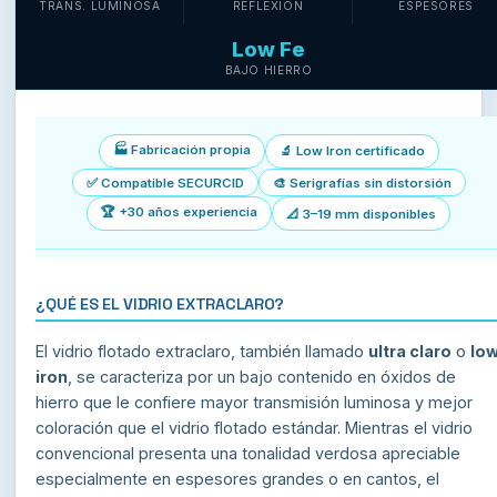
TRANS. LUMINOSA
REFLEXIÓN
ESPESORES
Low Fe
BAJO HIERRO
🏭 Fabricación propia
🔬 Low Iron certificado
✅ Compatible SECURCID
🎨 Serigrafías sin distorsión
🏆 +30 años experiencia
📐 3–19 mm disponibles
¿QUÉ ES EL VIDRIO EXTRACLARO?
El vidrio flotado extraclaro, también llamado
ultra claro
o
lo
iron
, se caracteriza por un bajo contenido en óxidos de
hierro que le confiere mayor transmisión luminosa y mejor
coloración que el vidrio flotado estándar. Mientras el vidrio
convencional presenta una tonalidad verdosa apreciable
especialmente en espesores grandes o en cantos, el