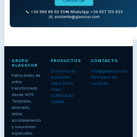
Contactar
📞 +34 968 88 60 55
📲 WhatsApp +34 607 155 833
✉️ asistente@glasscor.com
GRUPO
PRODUCTOS
CONTACTO
GLASSCOR
Directorio de
info@glasscor.com
Fabricantes de
productos
Formulario de
vidrio
Vidrio Extra
contacto
transformado
Claro
desde 1979.
CLIMAGLAS
Templado,
(doble)
laminado,
doble
acristalamiento
y soluciones
especiales.