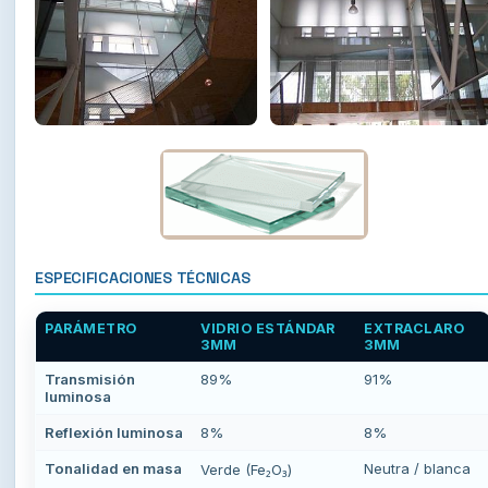
ESPECIFICACIONES TÉCNICAS
PARÁMETRO
VIDRIO ESTÁNDAR
EXTRACLARO
3MM
3MM
Transmisión
89%
91%
luminosa
Reflexión luminosa
8%
8%
Tonalidad en masa
Neutra / blanca
Verde (Fe₂O₃)