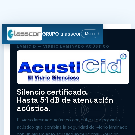
GRUPO glasscor
Menu
LAMICID — VIDRIO LAMINADO ACÚSTICO
Silencio certificado.
Hasta 51 dB de atenuación
acústica.
El vidrio laminado acústico con butyral de polivinilo
acústico que combina la seguridad del vidrio laminado
con un aislamiento acústico excepcional. Solución