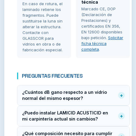
técnica
En caso de rotura, el
Marcado CE, DOP
laminado retiene los
(Declaración de
fragmentos. Puede
Prestaciones) y
sustituirse la luna sin
certificados EN 356,
alterar la estructura.
EN 12600 disponibles
Contacte con
bajo petición.
Solicitar
GLASSCOR para
ficha técnica
vidrios en obra o de
completa
.
fabricación especial.
PREGUNTAS FRECUENTES
¿Cuántos dB gano respecto a un vidrio
+
normal del mismo espesor?
El PVB acústico aporta
+4 dB respecto al vidrio
¿Puedo instalar LAMICID ACUSTICID en
monolítico
del mismo espesor y
+3 dB respecto
+
mi carpintería actual sin cambios?
al laminado estándar
. En la práctica, un LAMICID
ACUSTICID 44.2 (8 mm total) alcanza Rw=36 dB,
Sí. LAMICID ACUSTICID es un vidrio laminado
¿Qué composición necesito para cumplir
mientras que un monolítico de 8 mm apenas llega a