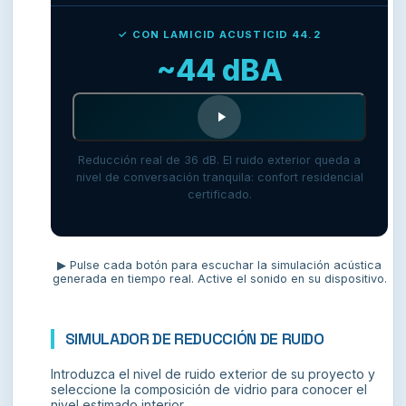
✓ CON LAMICID ACUSTICID 44.2
~44 dBA
Reducción real de 36 dB. El ruido exterior queda a
nivel de conversación tranquila: confort residencial
certificado.
▶ Pulse cada botón para escuchar la simulación acústica
generada en tiempo real. Active el sonido en su dispositivo.
SIMULADOR DE REDUCCIÓN DE RUIDO
Introduzca el nivel de ruido exterior de su proyecto y
seleccione la composición de vidrio para conocer el
nivel estimado interior.