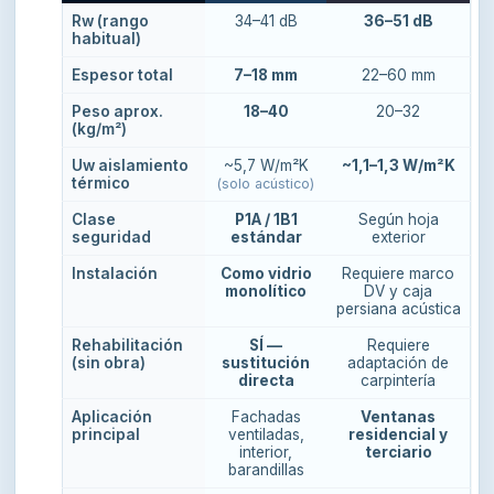
Rw (rango
34–41 dB
36–51 dB
habitual)
Espesor total
7–18 mm
22–60 mm
Peso aprox.
18–40
20–32
(kg/m²)
Uw aislamiento
~5,7 W/m²K
~1,1–1,3 W/m²K
térmico
(solo acústico)
Clase
P1A / 1B1
Según hoja
seguridad
estándar
exterior
Instalación
Como vidrio
Requiere marco
monolítico
DV y caja
persiana acústica
Rehabilitación
SÍ —
Requiere
(sin obra)
sustitución
adaptación de
directa
carpintería
Aplicación
Fachadas
Ventanas
principal
ventiladas,
residencial y
interior,
terciario
barandillas