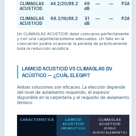
CLIMAGLAS
44.2/20/88.2
49
—
—
P2A
ACUSTICID
dB
CLIMAGLAS
66.2/16/88.2
51
—
—
P2A
ACUSTICID
dB
Un CLIMAGLAS ACUSTICID debe colocarse perfectamente
y con una carpintería/sistema adecuados. Un fallo en la
colocación podría ocasionar la pérdida de prácticamente
toda la reducción acústica.
LAMICID ACUSTICID VS CLIMAGLAS DV
ACÚSTICO — ¿CUÁL ELEGIR?
Ambas soluciones son eficaces. La elección depende
del nivel de aislamiento requerido, el espesor
disponible en la carpintería y el requisito de aislamiento
térmico.
CARACTERÍSTICA
LAMICID
CLIMAGLAS
ACUSTICID
ACUSTICID
(MONOLÍTICO)
(DOBLE
ACRISTALAMIENTO)