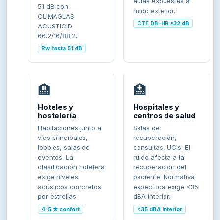
aulas expuestas a
51 dB con
ruido exterior.
CLIMAGLAS
CTE DB-HR ≥32 dB
ACUSTICID
66.2/16/88.2.
Rw hasta 51 dB
🏨
🏥
Hoteles y
Hospitales y
hostelería
centros de salud
Habitaciones junto a
Salas de
vías principales,
recuperación,
lobbies, salas de
consultas, UCIs. El
eventos. La
ruido afecta a la
clasificación hotelera
recuperación del
exige niveles
paciente. Normativa
acústicos concretos
específica exige <35
por estrellas.
dBA interior.
4–5 ★ confort
<35 dBA interior