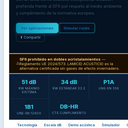
preferida frente al SF6 por respeto al medio ambiente
y cumplimiento de la normativa europea.
Ver aplicaciones
Simular ruido
⬆ Compartir
SF6 prohibido en dobles acristalamientos
—
⚠️
Reglamento UE 2024/573. LAMICID ACUSTICID es la
alternativa certificada sin gases de efecto invernadero.
51 dB
34 dB
P1A
RW MÁXIMO
RW ESTÁNDAR 33.2
UNE-EN 356
SISTEMA
DB-HR
1B1
CTE CUMPLIMIENTO
UNE-EN 12600
Tecnología
Escala dB
Demo acústica
Simulador