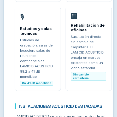
🏢
🎙️
Rehabilitación de
Estudios y salas
oficinas
técnicas
Sustitución directa
Estudios de
sin cambio de
grabación, salas de
carpintería. El
locución, salas de
LAMICID ACUSTICID
reuniones
encaja en marcos
confidenciales.
existentes como un
LAMICID ACUSTICID
vidrio estándar.
88.2 a 41 dB
Sin cambio
monolítico.
carpintería
Rw 41 dB monolítico
INSTALACIONES ACUSTICID DESTACADAS
LAMICID ACUSTICID se aplica en entornos donde el