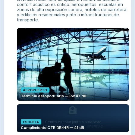
confort acústico es crítico: aeropuertos, escuelas en
zonas de alta exposición sonora, hoteles de carretera
y edificios residenciales junto a infraestructuras de
transporte.
AEROPUERTO
Terminal aeroportuaria — Rw 47 dB
🏫
Centro escolar junto a autopista
ESCUELA
CLIMAGLAS ACUSTICID 6/12/66.2
Cumplimiento CTE DB-HR — 41 dB