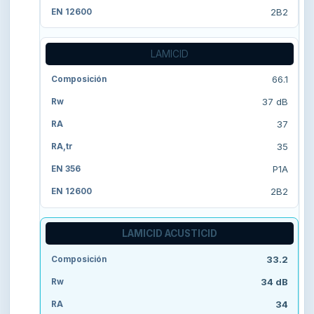
2B2
LAMICID
66.1
37 dB
37
35
P1A
2B2
LAMICID ACUSTICID
33.2
34 dB
34