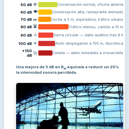
50 dB
💬
Conversación normal, oficina abierta
🍽️
60 dB
Conversación alta, restaurante animado
70 dB
🚗
Coche a 5 m, aspiradora, tráfico urbano
🛣️
80 dB
Tráfico intenso, camión a 10 m
⚠️
90 dB
Sierra circular — daño auditivo tras 8 h
✈️
100 dB
Avión despegando a 100 m, discoteca
+150
🚀
Cohete — daño inmediato e irreversible
dB
Una mejora de 5 dB en R
equivale a reducir un 25%
w
la intensidad sonora percibida.