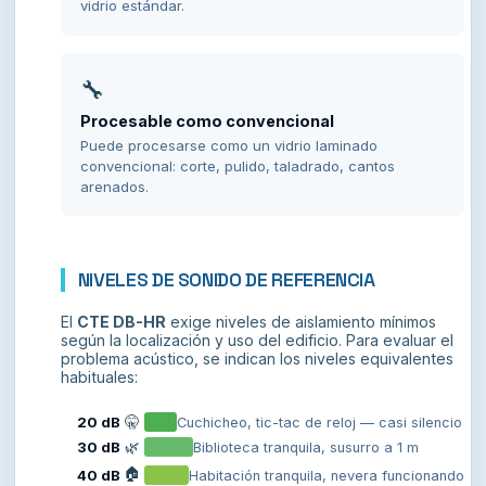
vidrio estándar.
🔧
Procesable como convencional
Puede procesarse como un vidrio laminado
convencional: corte, pulido, taladrado, cantos
arenados.
NIVELES DE SONIDO DE REFERENCIA
El
CTE DB-HR
exige niveles de aislamiento mínimos
según la localización y uso del edificio. Para evaluar el
problema acústico, se indican los niveles equivalentes
habituales:
20 dB
🤫
Cuchicheo, tic-tac de reloj — casi silencio
30 dB
🌿
Biblioteca tranquila, susurro a 1 m
🏠
40 dB
Habitación tranquila, nevera funcionando