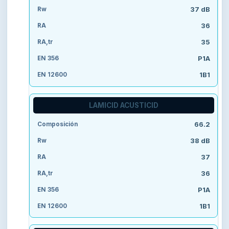
37 dB
36
35
P1A
1B1
LAMICID ACUSTICID
66.2
38 dB
37
36
P1A
1B1