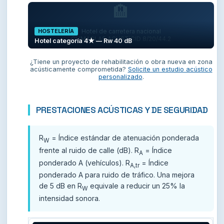
🏨
Hotel de carretera nacional
HOSTELERÍA
CLIMAGLAS ACUSTICID 8/20/44.2
Hotel categoría 4★ — Rw 40 dB
¿Tiene un proyecto de rehabilitación o obra nueva en zona
acústicamente comprometida?
Solicite un estudio acústico
personalizado
.
PRESTACIONES ACÚSTICAS Y DE SEGURIDAD
R
= Índice estándar de atenuación ponderada
W
frente al ruido de calle (dB). R
= Índice
A
ponderado A (vehículos). R
= Índice
A,tr
ponderado A para ruido de tráfico. Una mejora
de 5 dB en R
equivale a reducir un 25% la
W
intensidad sonora.