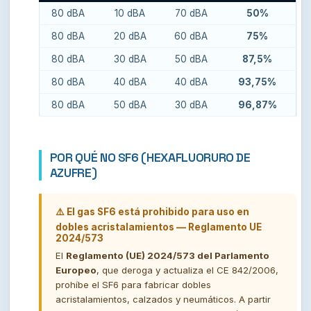
80 dBA
10 dBA
70 dBA
50%
80 dBA
20 dBA
60 dBA
75%
80 dBA
30 dBA
50 dBA
87,5%
80 dBA
40 dBA
40 dBA
93,75%
80 dBA
50 dBA
30 dBA
96,87%
POR QUÉ NO SF6 (HEXAFLUORURO DE
AZUFRE)
⚠️ El gas SF6 está prohibido para uso en
dobles acristalamientos — Reglamento UE
2024/573
El
Reglamento (UE) 2024/573 del Parlamento
Europeo
, que deroga y actualiza el CE 842/2006,
prohíbe el SF6 para fabricar dobles
acristalamientos, calzados y neumáticos. A partir