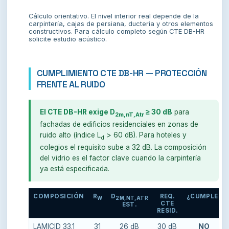
Cálculo orientativo. El nivel interior real depende de la
carpintería, cajas de persiana, ducteria y otros elementos
constructivos. Para cálculo completo según CTE DB-HR
solicite estudio acústico.
CUMPLIMIENTO CTE DB-HR — PROTECCIÓN
FRENTE AL RUIDO
El CTE DB-HR exige D
≥ 30 dB
para
2m,nT,Atr
fachadas de edificios residenciales en zonas de
ruido alto (índice L
> 60 dB). Para hoteles y
d
colegios el requisito sube a 32 dB. La composición
del vidrio es el factor clave cuando la carpintería
ya está especificada.
COMPOSICIÓN
R
D
REQ.
¿CUMPLE?
W
2M,NT,ATR
CTE
EST.
RESID.
LAMICID 33.1
31
26 dB
30 dB
NO