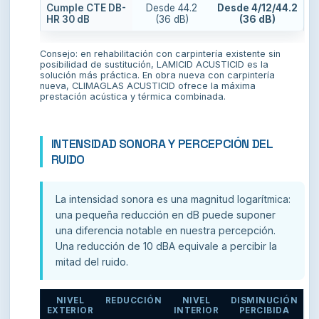
Cumple CTE DB-
Desde 44.2
Desde 4/12/44.2
HR 30 dB
(36 dB)
(36 dB)
Consejo: en rehabilitación con carpintería existente sin
posibilidad de sustitución, LAMICID ACUSTICID es la
solución más práctica. En obra nueva con carpintería
nueva, CLIMAGLAS ACUSTICID ofrece la máxima
prestación acústica y térmica combinada.
INTENSIDAD SONORA Y PERCEPCIÓN DEL
RUIDO
La intensidad sonora es una magnitud logarítmica:
una pequeña reducción en dB puede suponer
una diferencia notable en nuestra percepción.
Una reducción de 10 dBA equivale a percibir la
mitad del ruido.
NIVEL
REDUCCIÓN
NIVEL
DISMINUCIÓN
EXTERIOR
INTERIOR
PERCIBIDA