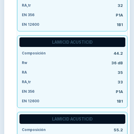
32
P1A
1B1
LAMICID ACUSTICID
44.2
36 dB
35
33
P1A
1B1
LAMICID ACUSTICID
55.2