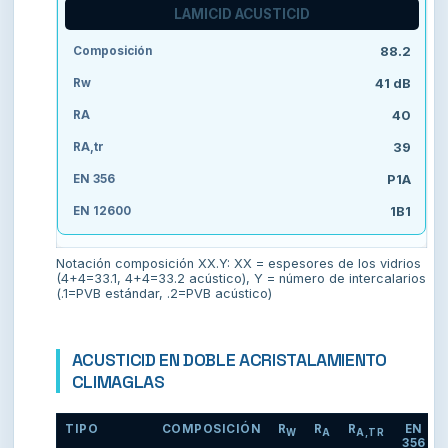
LAMICID ACUSTICID
88.2
41 dB
40
39
P1A
1B1
Notación composición XX.Y: XX = espesores de los vidrios
(4+4=33.1, 4+4=33.2 acústico), Y = número de intercalarios
(.1=PVB estándar, .2=PVB acústico)
ACUSTICID EN DOBLE ACRISTALAMIENTO
CLIMAGLAS
TIPO
COMPOSICIÓN
R
R
R
EN
W
A
A,TR
356