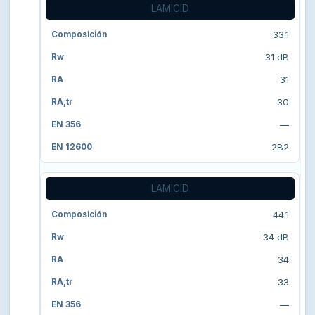
LAMICID
33.1
31 dB
31
30
—
2B2
LAMICID
44.1
34 dB
34
33
—